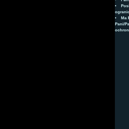
• Posi
ograni
• Ma P
Pani/P
ochron