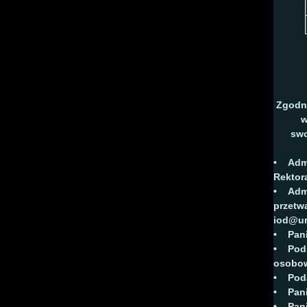
Zgodni
w
swo
• Admi
Rektora
•
Adm
przetw
iod@ur
• Pani
• Pods
osobo
• Podan
•
Pan
•
Pan