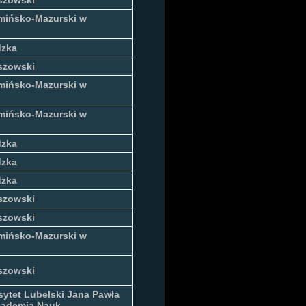
szowski
mińsko-Mazurski w
dzka
szowski
mińsko-Mazurski w
mińsko-Mazurski w
dzka
dzka
dzka
szowski
szowski
mińsko-Mazurski w
szowski
sytet Lubelski Jana Pawła
kademia Nauk