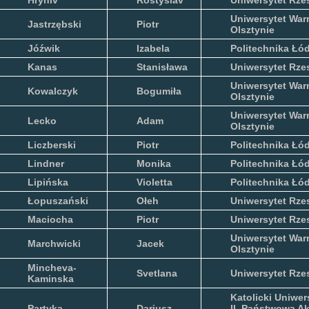
Hryniv
Rostyslav
Uniwersytet Rze
Uniwersytet War
Jastrzębski
Piotr
Olsztynie
Jóźwik
Izabela
Politechnika Łó
Kanas
Stanisława
Uniwersytet Rze
Uniwersytet War
Kowalczyk
Bogumiła
Olsztynie
Uniwersytet War
Lecko
Adam
Olsztynie
Liczberski
Piotr
Politechnika Łó
Lindner
Monika
Politechnika Łó
Lipińska
Violetta
Politechnika Łó
Łopuszański
Ołeh
Uniwersytet Rze
Maciocha
Piotr
Uniwersytet Rze
Uniwersytet War
Marchwicki
Jacek
Olsztynie
Mincheva-
Svetlana
Uniwersytet Rze
Kaminska
Katolicki Uniwer
Partyka
Dariusz
II, Państwowa A