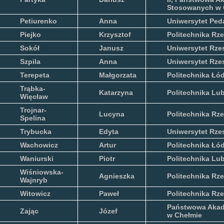
Stosowanych w 
Petiurenko
Anna
Uniwersytet Ped
Piejko
Krzysztof
Politechnika Rz
Sokół
Janusz
Uniwersytet Rze
Szpila
Anna
Uniwersytet Rze
Terepeta
Małgorzata
Politechnika Łó
Trąbka-
Katarzyna
Politechnika Lu
Więcław
Trojnar-
Lucyna
Politechnika Rz
Spelina
Trybucka
Edyta
Uniwersytet Rze
Wachowicz
Artur
Politechnika Łó
Waniurski
Piotr
Politechnika Lu
Wiśniowska-
Agnieszka
Politechnika Rz
Wajnryb
Witowicz
Paweł
Politechnika Rz
Państwowa Akad
Zając
Józef
w Chełmie