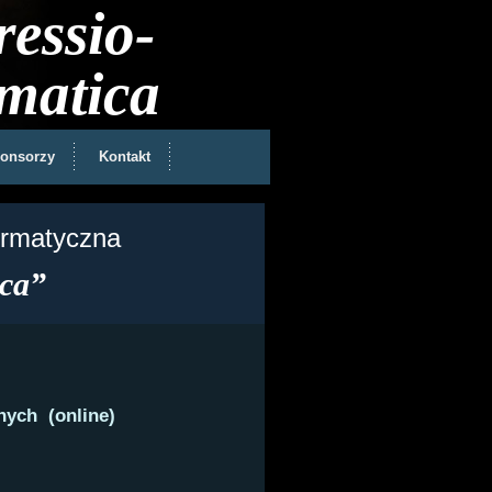
essio-
matica
onsorzy
Kontakt
ormatyczna
ca”
nych (online)