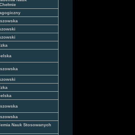
Chełmie
agogiczny
eszowska
szowski
szowski
dzka
belska
eszowska
szowski
dzka
belska
eszowska
eszowska
emia Nauk Stosowanych