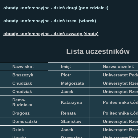
obrady konferencyjne - dzień drugi (poniedziałek)
obrady konferencyjne - dzień trzeci (wtorek)
obrady konferencyjne - dzień czwarty (środa)
Lista uczestnikó
Nazwisko:
Imię:
Nazwa uczelni:
Błaszczyk
Piotr
Uniwersytet Ped
Chudziak
Małgorzata
Uniwersytet Rze
Chudziak
Jacek
Uniwersytet Rze
Dems-
Katarzyna
Politechnika Łó
Rudnicka
Długosz
Renata
Politechnika Łó
Domoradzki
Stanisław
Uniwersytet Rze
Dziok
Jacek
Uniwersytet Rze