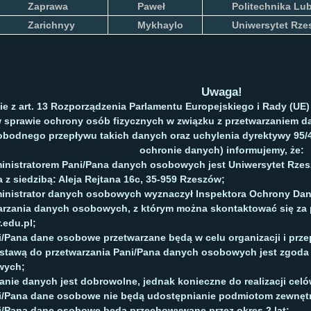
Zaprawa
Paweł
Politechnika Lu
Zarichnyy
Mykhaylo
Uniwersytet Rze
Uwaga!
e z art. 13 Rozporządzenia Parlamentu Europejskiego i Rady (UE) 2
 sprawie ochrony osób fizycznych w związku z przetwarzaniem 
bodnego przepływu takich danych oraz uchylenia dyrektywy 95/
ochronie danych) informujemy, że:
nistratorem Pani/Pana danych osobowych jest Uniwersytet Rzes
 z siedzibą: Aleja Rejtana 16c, 35-959 Rzeszów;
inistrator danych osobowych wyznaczył Inspektora Ochrony Da
arzania danych osobowych, z którym można skontaktować się za 
.edu.pl;
/Pana dane osobowe przetwarzane będą w celu organizacji i prze
tawą do przetwarzania Pani/Pana danych osobowych jest zgoda 
wych;
ie danych jest dobrowolne, jednak konieczne do realizacji celów
i/Pana dane osobowe nie będą udostępnianie podmiotom zewnęt
i/Pana dane osobowe będą przechowywane przez okres 2 lat;