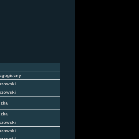
w
agogiczny
szowski
szowski
dzka
dzka
szowski
szowski